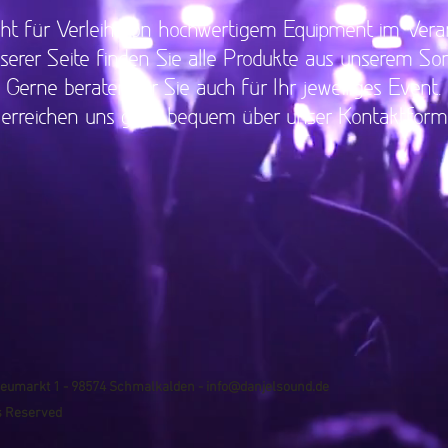
ht für Verleih von hochwertigem Equipment im Veran
serer Seite finden Sie alle Produkte aus unserem Sor
Gerne beraten wir Sie auch für Ihr jeweiliges Event.
 erreichen uns ganz bequem über unser Kontaktformu
eumarkt 1 -
98574 Schmalkalden -
info@danjelsound.de
ts Reserved