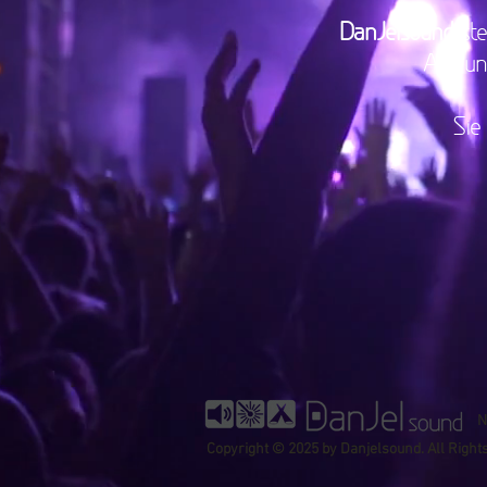
DanJelsound
ste
Auf un
Sie
N
Copyright © 2025 by Danjelsound. All Righ