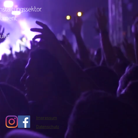
staltungssektor.
timent.
lar.
Impressum
Datenschutz