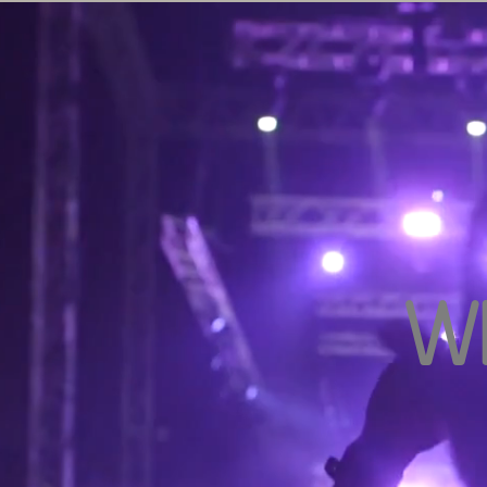
Home
Impre
W