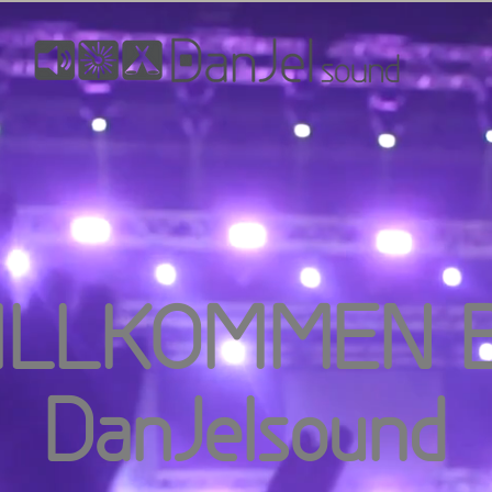
ssionen
Technik Mieten
Digital Signage
Laser Technik
ILLKOMMEN B
DanJelsound